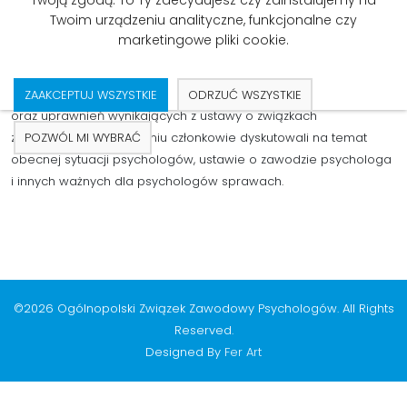
Szkolenie z zakresu najnowszych zmian
w Kodeksie Pracy - 22.04.2023
Twoim urządzeniu analityczne, funkcjonalne czy
marketingowe pliki cookie.
22 kwietnia odbyło szkolenie dla członków OZZP prowadzone
przez prawnika na temat najnowszych zmian w Kodeksie Pracy
ZAAKCEPTUJ WSZYSTKIE
ODRZUĆ WSZYSTKIE
oraz uprawnień wynikających z ustawy o związkach
POZWÓL MI WYBRAĆ
zawodowych. Po szkoleniu członkowie dyskutowali na temat
obecnej sytuacji psychologów, ustawie o zawodzie psychologa
i innych ważnych dla psychologów sprawach.
©2026 Ogólnopolski Związek Zawodowy Psychologów. All Rights
Reserved.
Designed By
Fer Art