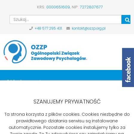
KRS:
0000651609
,
NIP:
7272807677
Szu
+48 577 295 431.
kontakt@ozzp.org.pl
Wydarzenia
Start
Aktualności
Wydarzenia
Szkolenie z zakresu najnowszych zmian w Kodeksie Pracy
SZANUJEMY PRYWATNOŚĆ
- 22.04.2023
Ta strona korzysta z plików cookies. Cookies niezbędne do
prawidłowego działania serwisu są instalowane
automatycznie. Pozostałe cookies instalujemy tylko za
Twoją zgodą. To Ty zdecydujesz czy zainstalujemy na