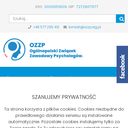
KRS:
0000651609
,
NIP:
7272807677
Szu
+48 577 295 431.
kontakt@ozzp.org.pl
Inne ważne informacje
Start
Aktualności
Inne ważne informacje
Poprawki do projektu dotyczące psychoterapii
SZANUJEMY PRYWATNOŚĆ
Ta strona korzysta z plików cookies. Cookies niezbędne do
prawidłowego działania serwisu są instalowane
Poprawki do projektu dotyczące
automatycznie. Pozostałe cookies instalujemy tylko za
Twoją zgodą. To Ty zdecydujesz czy zainstalujemy na